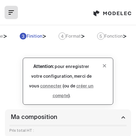
Panneau de gestion des cookies
e
Finition
Format
Fonction
3
4
5
×
Attention:
pour enregistrer
votre configuration, merci de
vous
connecter
(ou de
créer un
compte
).
Ma composition
Prix total HT :